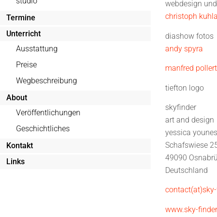
studio
webdesign un
christoph kuhl
Termine
Unterricht
diashow fotos
andy spyra
Ausstattung
Preise
manfred pollert
Wegbeschreibung
tiefton logo
About
skyfinder
Veröffentlichungen
art and design
Geschichtliches
yessica youne
Schafswiese 2
Kontakt
49090 Osnabrü
Links
Deutschland
contact(at)sky-
www.sky-finder