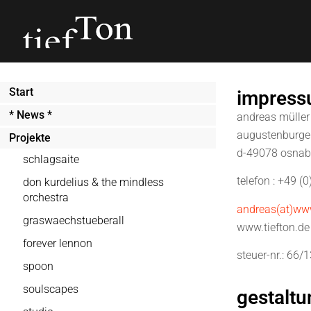
Start
impres
* News *
andreas müller
augustenburger 
Projekte
d-49078 osnab
schlagsaite
telefon : +49 (
don kurdelius & the mindless
orchestra
andreas(at)www
graswaechstueberall
www.tiefton.de
forever lennon
steuer-nr.: 66
spoon
soulscapes
gestaltu