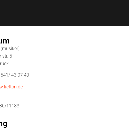
sum
 (musiker)
str. 5
rück
0)541/ 43 07 40
.tiefton.de
/130/11183
ng