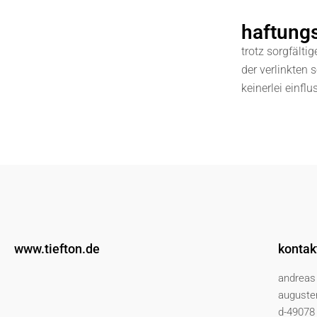
haftung
trotz sorgfältig
der verlinkten 
keinerlei einfl
www.tiefton.de
kontak
andreas
augusten
d-49078