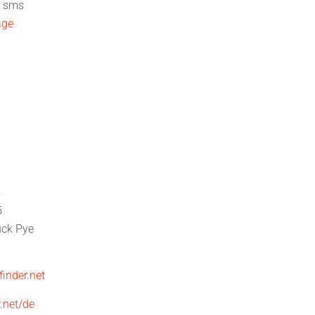
d sms
age
s
5
ck Pye
finder.net
.net/de